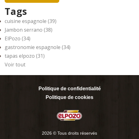
Tags
cuisine espagnole
(39)
Jambon serrano
(38)
ElPozo
(34)
gastronomie espagnole
(34)
tapas elpozo
(31)
Voir tout
Politique de confidentialité
Politique de cookies
2026 © Tous droits réservés