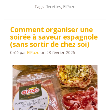
Tags:
Recettes
,
ElPozo
Comment organiser une
soirée à saveur espagnole
(sans sortir de chez soi)
Créé par
ElPozo
on 23-février-2026