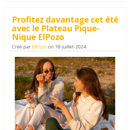
Profitez davantage cet été
avec le Plateau Pique-
Nique ElPozo
Créé par
ElPozo
on 18-juillet-2024