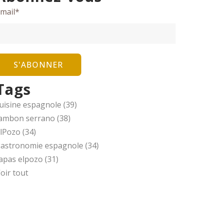
mail
*
Tags
uisine espagnole
(39)
ambon serrano
(38)
ElPozo
(34)
astronomie espagnole
(34)
apas elpozo
(31)
oir tout