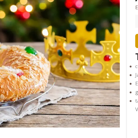
E
c
J
g
t
V