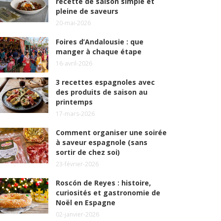
recette de saison simple et
pleine de saveurs
20-mai-2026
Foires d’Andalousie : que
manger à chaque étape
16-avril-2026
3 recettes espagnoles avec
des produits de saison au
printemps
17-mars-2026
Comment organiser une soirée
à saveur espagnole (sans
sortir de chez soi)
23-février-2026
Roscón de Reyes : histoire,
curiosités et gastronomie de
Noël en Espagne
02-janvier-2026