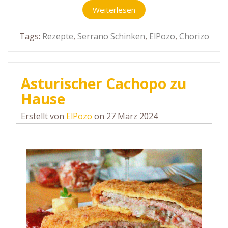
Weiterlesen
Tags:
Rezepte
,
Serrano Schinken
,
ElPozo
,
Chorizo
Asturischer Cachopo zu
Hause
Erstellt von
ElPozo
on 27 März 2024