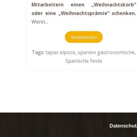
Mitarbeitern einen „Weihnachtskorb“
oder eine „Weihnachtsprämie“ schenken.
Wenn…
Weiterlesen
Tags:
tapas elpozo
,
spanien gastronomische
,
Spanische Feste
Datenschutz