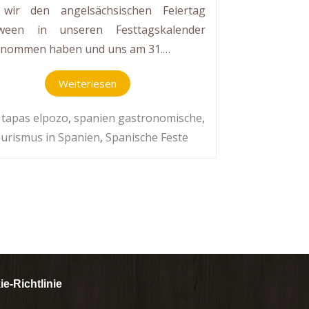
 wir den angelsächsischen Feiertag
oween in unseren Festtagskalender
nommen haben und uns am 31.…
Weiterlesen
:
tapas elpozo
,
spanien gastronomische
,
urismus in Spanien
,
Spanische Feste
e-Richtlinie