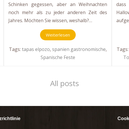
Schinken gegessen, aber an Weihnachten
dass
noch mehr als zu jeder anderen Zeit des
Hall
Jahres. Möchten Sie wissen, weshalb?…
aufge
Weiterlesen
Tags:
tapas elpozo
,
spanien gastronomische
,
Tags
Spanische Feste
To
All posts
richtlinie
Cooki