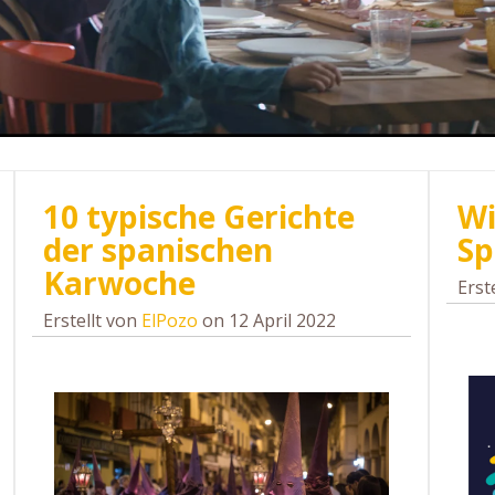
10 typische Gerichte
Wi
der spanischen
Sp
Karwoche
Erst
Erstellt von
ElPozo
on 12 April 2022