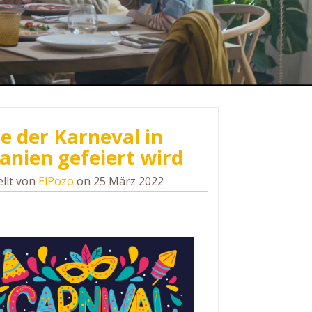
e der Karneval in
anien gefeiert wird
ellt von
ElPozo
on 25 März 2022