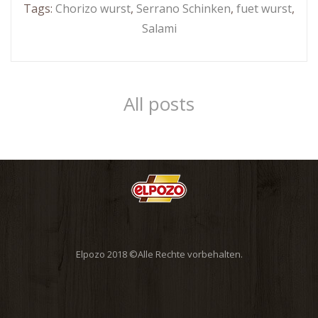
Tags:
Chorizo wurst
,
Serrano Schinken
,
fuet wurst
,
Salami
All posts
Elpozo 2018 ©
Alle Rechte vorbehalten.