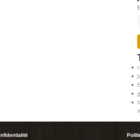
E
c
J
g
t
V
nfidentialité
Polit