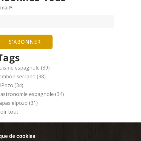
mail
*
Tags
uisine espagnole
(39)
ambon serrano
(38)
ElPozo
(34)
astronomie espagnole
(34)
apas elpozo
(31)
oir tout
ique de cookies