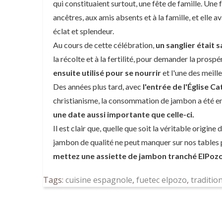
qui constituaient surtout, une fête de famille. Une f
ancêtres, aux amis absents et à la famille, et elle a
éclat et splendeur.
Au cours de cette célébration,
un sanglier était s
la récolte et à la fertilité, pour demander la prospé
ensuite utilisé pour se nourrir
et l'une des meill
Des années plus tard, avec
l'entrée de l'Église C
christianisme, la consommation de jambon a été e
une date aussi importante que celle-ci.
Il est clair que, quelle que soit la véritable origin
jambon de qualité ne peut manquer sur nos tables 
mettez une assiette de jambon tranché ElPozo 
Tags:
cuisine espagnole
,
fuetec elpozo
,
traditio