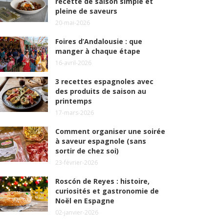
recette de saison simple et
pleine de saveurs
20-mai-2026
Foires d’Andalousie : que
manger à chaque étape
16-avril-2026
3 recettes espagnoles avec
des produits de saison au
printemps
17-mars-2026
Comment organiser une soirée
à saveur espagnole (sans
sortir de chez soi)
23-février-2026
Roscón de Reyes : histoire,
curiosités et gastronomie de
Noël en Espagne
02-janvier-2026